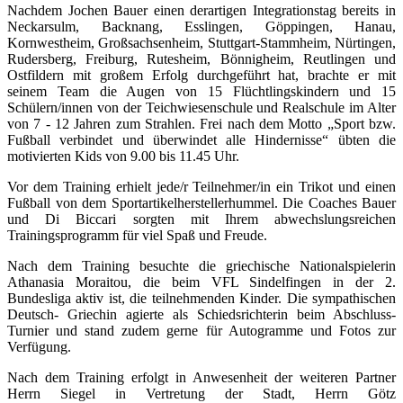
Nachdem Jochen Bauer einen derartigen Integrationstag bereits in
Neckarsulm, Backnang, Esslingen, Göppingen, Hanau,
Kornwestheim, Großsachsenheim, Stuttgart-Stammheim, Nürtingen,
Rudersberg, Freiburg, Rutesheim, Bönnigheim, Reutlingen und
Ostfildern mit großem Erfolg durchgeführt hat, brachte er mit
seinem Team die Augen von 15 Flüchtlingskindern und 15
Schülern/innen von der Teichwiesenschule und Realschule im Alter
von 7 - 12 Jahren zum Strahlen. Frei nach dem Motto „Sport bzw.
Fußball verbindet und überwindet alle Hindernisse“ übten die
motivierten Kids von 9.00 bis 11.45 Uhr.
Vor dem Training erhielt jede/r Teilnehmer/in ein Trikot und einen
Fußball von dem Sportartikelherstellerhummel. Die Coaches Bauer
und Di Biccari sorgten mit Ihrem abwechslungsreichen
Trainingsprogramm für viel Spaß und Freude.
Nach dem Training besuchte die griechische Nationalspielerin
Athanasia Moraitou, die beim VFL Sindelfingen in der 2.
Bundesliga aktiv ist, die teilnehmenden Kinder. Die sympathischen
Deutsch- Griechin agierte als Schiedsrichterin beim Abschluss-
Turnier und stand zudem gerne für Autogramme und Fotos zur
Verfügung.
Nach dem Training erfolgt in Anwesenheit der weiteren Partner
Herrn Siegel in Vertretung der Stadt, Herrn Götz