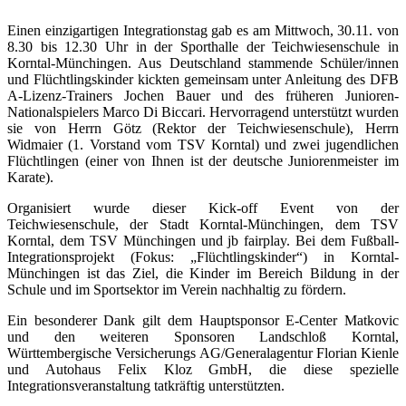
Einen einzigartigen Integrationstag gab es am Mittwoch, 30.11. von
8.30 bis 12.30 Uhr in der Sporthalle der Teichwiesenschule in
Korntal-Münchingen. Aus Deutschland stammende Schüler/innen
und Flüchtlingskinder kickten gemeinsam unter Anleitung des DFB
A-Lizenz-Trainers Jochen Bauer und des früheren Junioren-
Nationalspielers Marco Di Biccari. Hervorragend unterstützt wurden
sie von Herrn Götz (Rektor der Teichwiesenschule), Herrn
Widmaier (1. Vorstand vom TSV Korntal) und zwei jugendlichen
Flüchtlingen (einer von Ihnen ist der deutsche Juniorenmeister im
Karate).
Organisiert wurde dieser Kick-off Event von der
Teichwiesenschule, der Stadt Korntal-Münchingen, dem TSV
Korntal, dem TSV Münchingen und jb fairplay. Bei dem Fußball-
Integrationsprojekt (Fokus: „Flüchtlingskinder“) in Korntal-
Münchingen ist das Ziel, die Kinder im Bereich Bildung in der
Schule und im Sportsektor im Verein nachhaltig zu fördern.
Ein besonderer Dank gilt dem Hauptsponsor E-Center Matkovic
und den weiteren Sponsoren Landschloß Korntal,
Württembergische Versicherungs AG/Generalagentur Florian Kienle
und Autohaus Felix Kloz GmbH, die diese spezielle
Integrationsveranstaltung tatkräftig unterstützten.