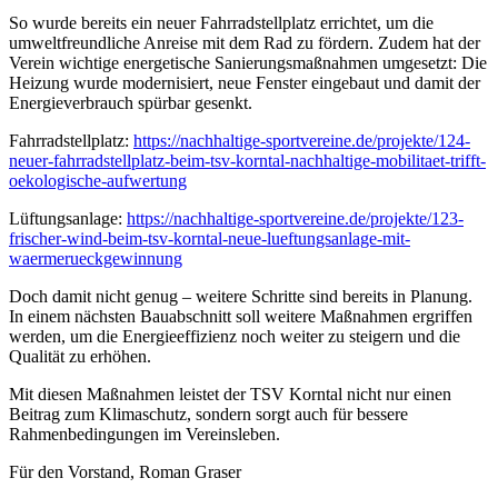
So wurde bereits ein neuer Fahrradstellplatz errichtet, um die
umweltfreundliche Anreise mit dem Rad zu fördern. Zudem hat der
Verein wichtige energetische Sanierungsmaßnahmen umgesetzt: Die
Heizung wurde modernisiert, neue Fenster eingebaut und damit der
Energieverbrauch spürbar gesenkt.
Fahrradstellplatz:
https://nachhaltige-sportvereine.de/projekte/124-
neuer-fahrradstellplatz-beim-tsv-korntal-nachhaltige-mobilitaet-trifft-
oekologische-aufwertung
Lüftungsanlage:
https://nachhaltige-sportvereine.de/projekte/123-
frischer-wind-beim-tsv-korntal-neue-lueftungsanlage-mit-
waermerueckgewinnung
Doch damit nicht genug – weitere Schritte sind bereits in Planung.
In einem nächsten Bauabschnitt soll weitere Maßnahmen ergriffen
werden, um die Energieeffizienz noch weiter zu steigern und die
Qualität zu erhöhen.
Mit diesen Maßnahmen leistet der TSV Korntal nicht nur einen
Beitrag zum Klimaschutz, sondern sorgt auch für bessere
Rahmenbedingungen im Vereinsleben.
Für den Vorstand, Roman Graser