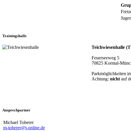
Grup
Freiz
Juge
Trainingshalle
Teichwiesenhalle (
Feuerseeweg 5
70825 Korntal-Münc
Parkmöglichkeiten im
Achtung:
nicht
auf d
Ansprechpartner
Michael Toberer
m-toberer@t-online.de